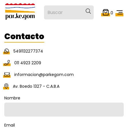
0
Contacto
5491132277374
011 4923 2209
informacion@parkegom.com
Av. Boedo 1327 - C.A.B.A
Nombre
Email